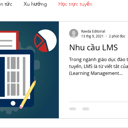
in tức
Xu hướng
Học trực tuyến
Raeda Editorial
13 thg 9, 2021
2 phút đọc
Nhu cầu LMS
Trong ngành giáo dục đào tạ
tuyến, LMS là từ viết tắt c
(Learning Management...