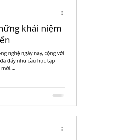
hững khái niệm
yến
ông nghệ ngày nay, cộng với
 đã đẩy nhu cầu học tập
mới....