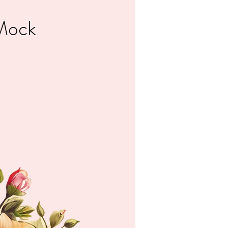
_Mock