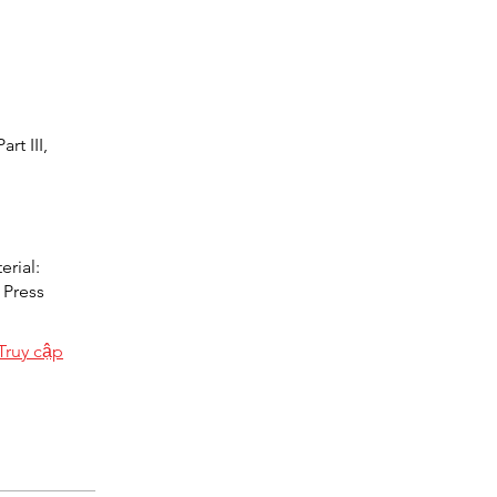
rt III,
erial:
 Press
Truy cập