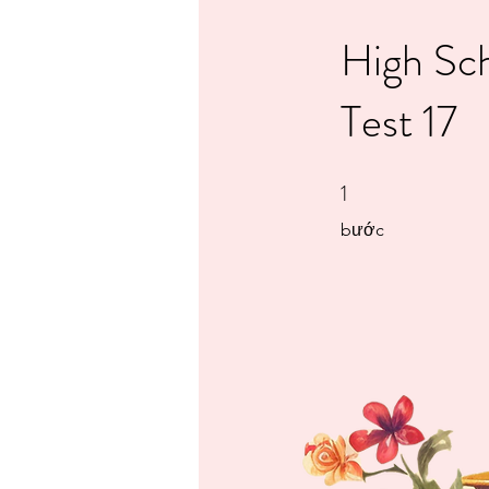
High Sc
Test 17
1
1 bước
bước