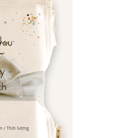
l
y -
th
n / Thời lượng