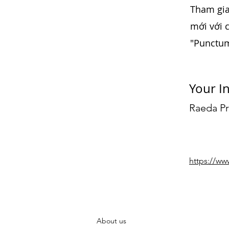
Tham gia
mới với 
"Punctum
Your I
Raeda Pr
https://w
About us