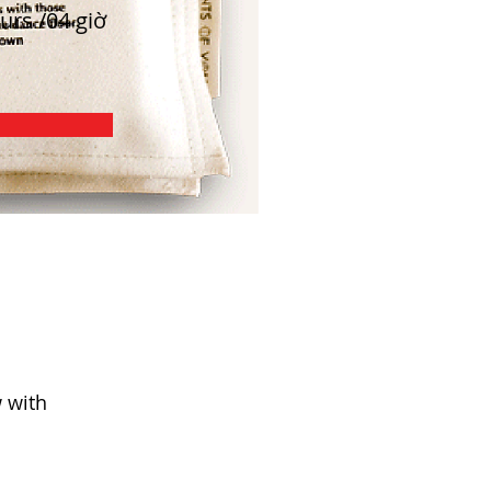
urs /04 giờ
 with