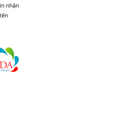
hìn nhận
 tên