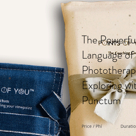
The Powerfu
Language of
Phototherap
Exploring wi
Punctum
Price / Phí
Duratio