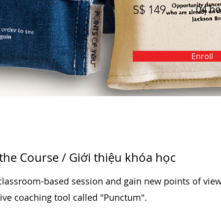
S$ 149
04 ho
Enroll
the Course / Giới thiệu khóa học
 classroom-based session and gain new points of view
tive coaching tool called "Punctum".