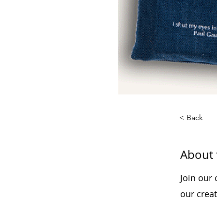
< Back
About 
Join our
our crea