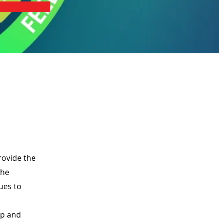
rovide the
The
ues to
op and