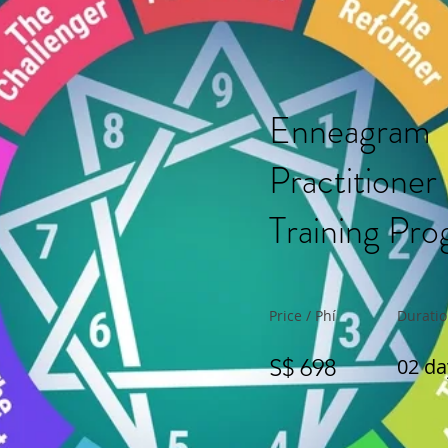
Enneagram
Practitioner
Training Pr
Price / Phí
Duratio
S$ 698
02 da