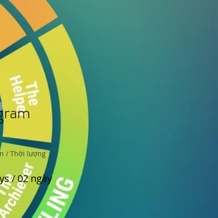
ogram
n / Thời lượng
ys / 02 ngày