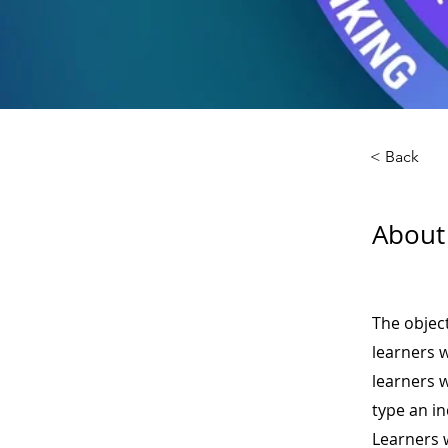
< Back
About 
The object
learners 
learners w
type an in
Learners w