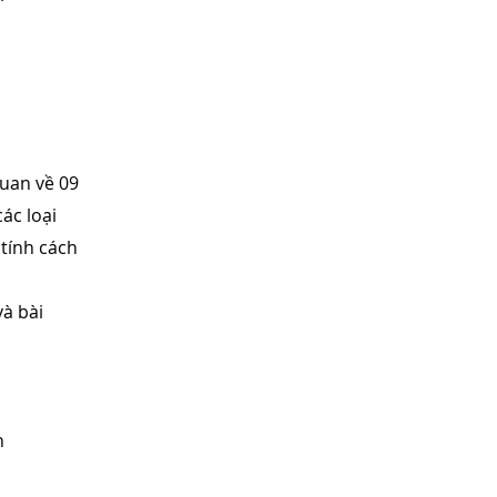
quan về 09
ác loại
 tính cách
à bài
h